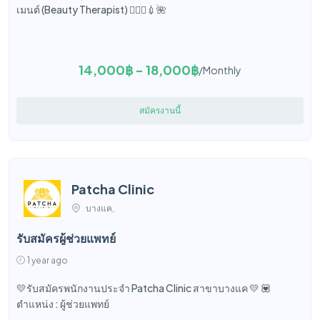
เมนต์ (Beauty Therapist) 🧑🏻‍⚕️💉🌺
14,000฿ - 18,000฿
/Monthly
สมัครงานนี้
Patcha Clinic
บางแค,
รับสมัครผู้ช่วยแพทย์
1 year ago
💛รับสมัครพนักงานประจำ Patcha Clinic สาขาบางแค 💛 💟
ตำแหน่ง : ผู้ช่วยแพทย์