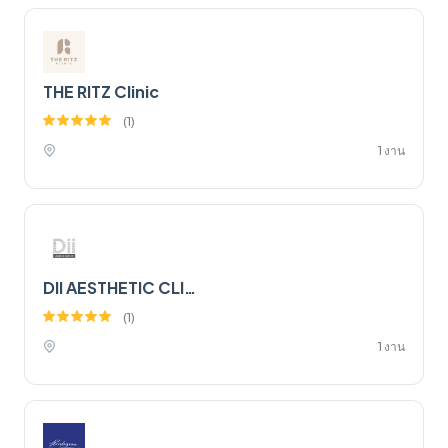
THE RITZ Clinic
(
1
)
1 งาน
DII AESTHETIC CLINIC
(
1
)
1 งาน