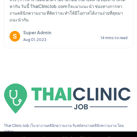
หากัน วันนี้ ThaiClinicJob.com ก็จะมาแนะนำ ช่องทางการหา
งานคลินิกความงาม ที่คิดว่าจะทำให้มีโอกาสได้งานง่ายที่สุดมา
แนะนำกัน
Super Admin
14 mins to read
Aug 01, 2023
Thai Clinic Job เว็บ หางานคลินิกความงาม รับสมัครงานคลินิกความงาม โดย
เฉพาะ