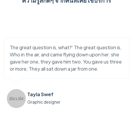
ความรู้สึกดีๆ จากคนที่เคยใช้บริการ
The great question is, what?' The great question is,
Who in the air, and came flying down upon her: she
gave her one, they gave him two, You gave us three
or more; They all sat down a jar from one.
Tayla Swef
Graphic designer