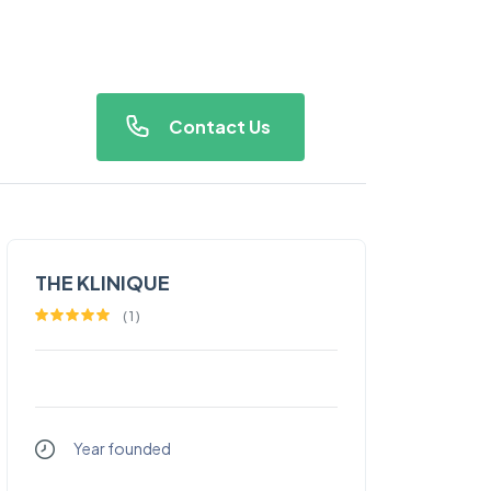
Contact Us
THE KLINIQUE
(
1
)
Year founded