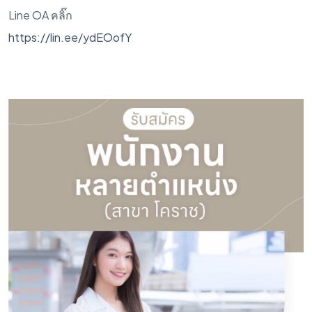
Line OA คลิ๊ก
https://lin.ee/ydEOofY