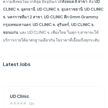
ความพึงพอใจมากที่สุด
ปัจจุบันเรามี
ทั้งหมด
8
สาขา
คือ
UD
CLINIC
จ
.
อุดรธานี
,
UD CLINIC
จ
.
อุบลราชธานี
,
UD CLINIC
จ
.
นครราชสีมา
2
สาขา
,
UD CLINIC
ตึก
Gmm Grammy
กรุงเทพมหานคร
,
UD CLINIC
จ
.
สุรินทร์
, UD CLINIC
จ
.
ขอนแก่น
และ
UD CLINIC
จ
.
เชียงใหม่
ในทุก
ๆ
สาขาจะให้
บริการภายใต้มาตรฐานเดียวกัน
ในราคาที่เอื้อมถึงทุกระดับ
Latest Jobs
UD Clinic
(
0
)