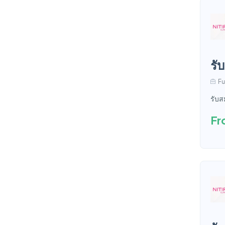
รั
Fu
รับส
Fr