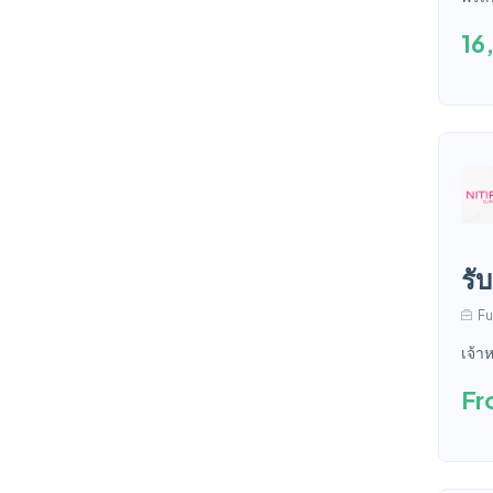
16
รั
Fu
เจ้า
Fr