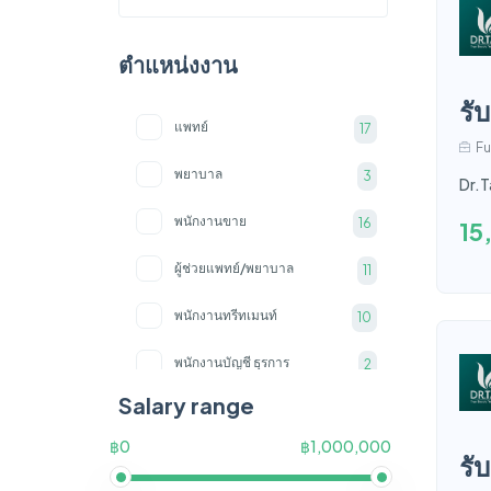
ตำแหน่งงาน
รั
แพทย์
17
Fu
พยาบาล
3
Dr.T
พนักงานขาย
16
15
ผู้ช่วยแพทย์/พยาบาล
11
พนักงานทรีทเมนท์
10
พนักงานบัญชี ธุรการ
2
Salary range
พนักงานต้อนรับ
7
฿0
฿1,000,000
เจ้าหน้าที่การตลาด
รั
3