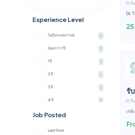
Fu
กราฟฟิกดีไซด์
1
Dr.Ta
ผู้จัดการ
5
Experience Level
25
พนักงานตอบออนไลน์
2
ไม่มีประสบการณ์
0
เจ้าหน้าที่ฝ่ายบุคคล
1
น้อยกว่า 1 ปี
0
พนักงานทำความสะอาด
1
1 ปี
2
วิสัญญีแพทย์
1
2 ปี
0
ช่างภาพ/วีดีโอ/ตัดต่อคลิป
1
3 ปี
3
รั
นักกายภาพบำบัด
0
4 ปี
0
Fu
เรย์
5 ปี
Job Posted
2
Fr
6 ปี
0
Last hour