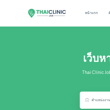
หน้าแรก
เว็บห
Thai Clinic J
ตำแหน่งงา