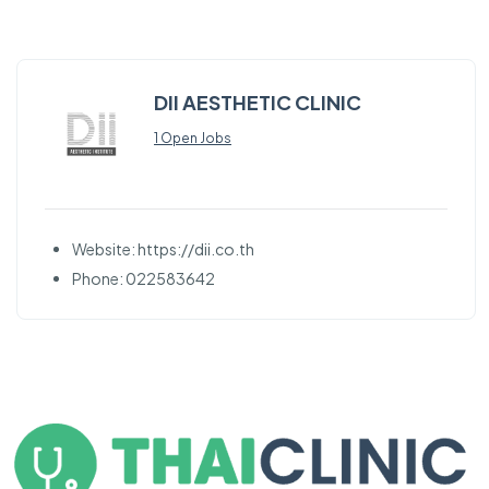
DII AESTHETIC CLINIC
1 Open Jobs
Website: https://dii.co.th
Phone: 022583642