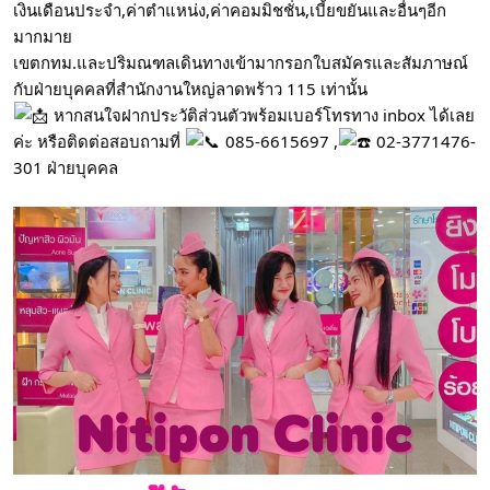
เงินเดือนประจำ,ค่าตำแหน่ง,ค่าคอมมิชชั่น,เบี้ยขยันและอื่นๆอีก
มากมาย
เขตกทม.และปริมณฑลเดินทางเข้ามากรอกใบสมัครและสัมภาษณ์
กับฝ่ายบุคคลที่สำนักงานใหญ่ลาดพร้าว 115 เท่านั้น
หากสนใจฝากประวัติส่วนตัวพร้อมเบอร์โทรทาง inbox ได้เลย
ค่ะ หรือติดต่อสอบถามที่
085-6615697 ,
02-3771476-
301 ฝ่ายบุคคล