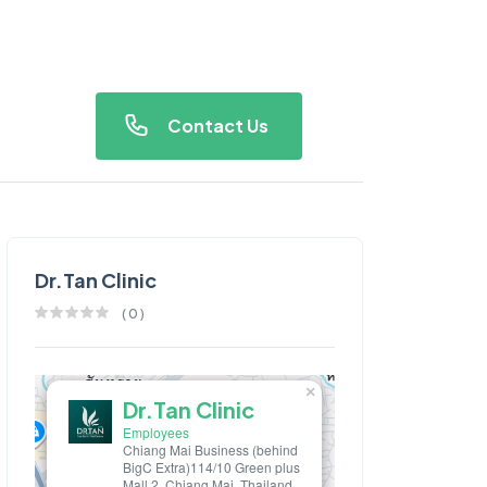
Contact Us
Dr.Tan Clinic
(
0
)
×
Dr.Tan Clinic
Employees
Chiang Mai Business (behind
BigC Extra)114/10 Green plus
Mall 2, Chiang Mai, Thailand,