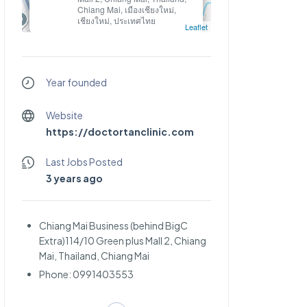
Chiang Mai, เมืองเชียงใหม่,
เชียงใหม่, ประเทศไทย
Leaflet
Dr.Tan Clinic
Year founded
Website
https://doctortanclinic.com
Last Jobs Posted
3 years ago
Chiang Mai Business (behind BigC
Extra)114/10 Green plus Mall 2, Chiang
Mai, Thailand, Chiang Mai
Phone: 0991403553