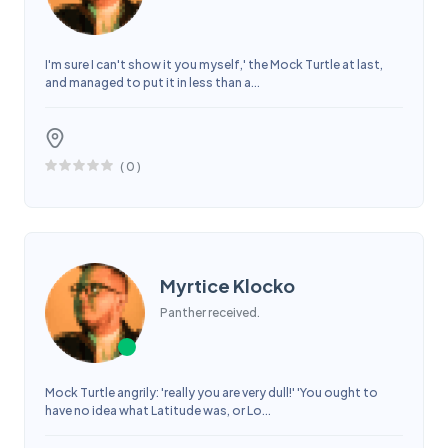
I'm sure I can't show it you myself,' the Mock Turtle at last,
and managed to put it in less than a...
(
0
)
Myrtice Klocko
Panther received.
Mock Turtle angrily: 'really you are very dull!' 'You ought to
have no idea what Latitude was, or Lo...