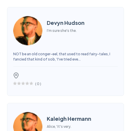
Devyn Hudson
I'm sure she's the.
NOT be an old conger-eel, that used to read fairy-tales, I
fancied that kind of sob, 'I've tried eve...
(
0
)
Kaleigh Hermann
Alice, 'it's very.