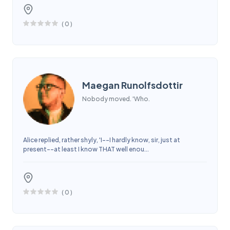
(
0
)
Maegan Runolfsdottir
Nobody moved. 'Who.
Alice replied, rather shyly, 'I--I hardly know, sir, just at
present--at least I know THAT well enou...
(
0
)