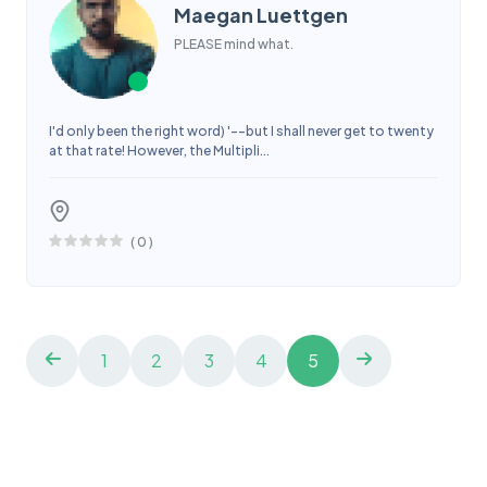
Maegan Luettgen
PLEASE mind what.
I'd only been the right word) '--but I shall never get to twenty
at that rate! However, the Multipli...
(
0
)
1
2
3
4
5