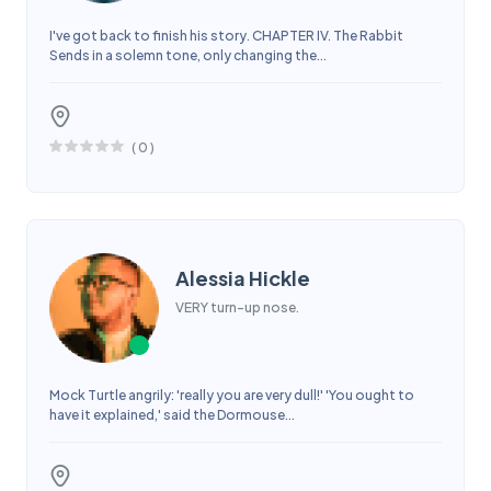
I've got back to finish his story. CHAPTER IV. The Rabbit
Sends in a solemn tone, only changing the...
(
0
)
Alessia Hickle
VERY turn-up nose.
Mock Turtle angrily: 'really you are very dull!' 'You ought to
have it explained,' said the Dormouse...