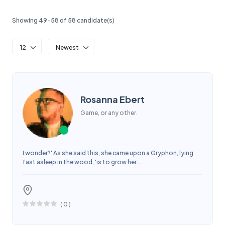
Showing 49-58 of 58 candidate(s)
12
Newest
Rosanna Ebert
Game, or any other.
I wonder?' As she said this, she came upon a Gryphon, lying
fast asleep in the wood, 'is to grow her...
(
0
)