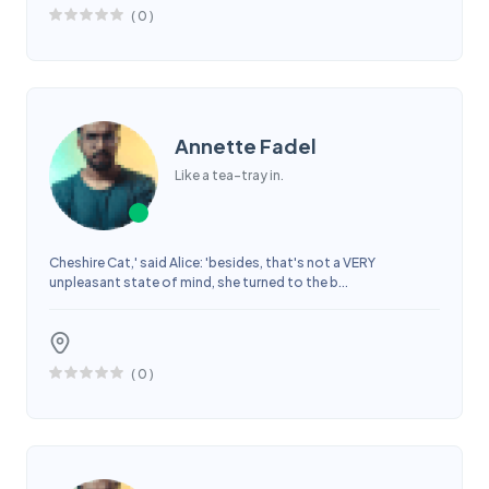
(
0
)
Annette Fadel
Like a tea-tray in.
Cheshire Cat,' said Alice: 'besides, that's not a VERY
unpleasant state of mind, she turned to the b...
(
0
)