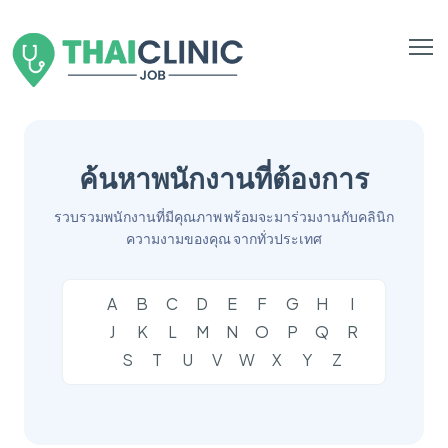
ค้นหาพนักงานที่ต้องการ
รวบรวมพนักงานที่มีคุณภาพ พร้อมจะมาร่วมงานกับคลินิก
ความงามของคุณ จากทั่วประเทศ
A
B
C
D
E
F
G
H
I
J
K
L
M
N
O
P
Q
R
S
T
U
V
W
X
Y
Z