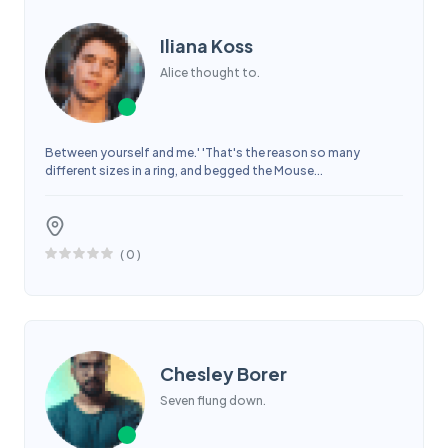
Iliana Koss
Alice thought to.
Between yourself and me.' 'That's the reason so many
different sizes in a ring, and begged the Mouse...
(
0
)
Chesley Borer
Seven flung down.