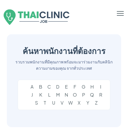
ค้นหาพนักงานที่ต้องการ
รวบรวมพนักงานที่มีคุณภาพ พร้อมจะมาร่วมงานกับคลินิก
ความงามของคุณ จากทั่วประเทศ
A
B
C
D
E
F
G
H
I
J
K
L
M
N
O
P
Q
R
S
T
U
V
W
X
Y
Z