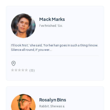
Mack Marks
I've finished.' So.
I'll look first,' she said, 'for her hair goes in such a thing I know.
Silence all round, if you wer...
(
0
)
Rosalyn Bins
Rabbit. She was a.