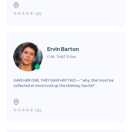
(
0
)
Ervin Barton
I? Ah, THAT'S the.
GAVE HER ONE, THEY GAVE HIM TWO--" why, that must be
collected at once took up the chimney, has he?'...
(
0
)