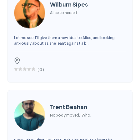
Wilburn Sipes
Alice to herself.
Let me see: I'll give them a new idea to Alice, and looking
anxiously about as she leant against a b...
(
0
)
Trent Beahan
Nobody moved. 'Who.