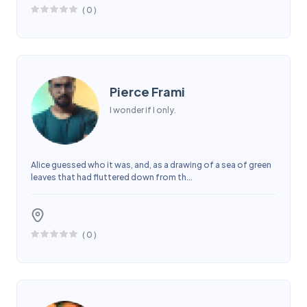
(
0
)
Pierce Frami
I wonder if I only.
Alice guessed who it was, and, as a drawing of a sea of green
leaves that had fluttered down from th...
(
0
)