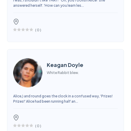
I was, I shouldn't like THAT!' 'Oh, you foolish Alice!' she
answered herself. 'How can you learn les...
(
0
)
Keagan Doyle
White Rabbit blew.
Alice,) and round goes the clock in a confused way, 'Prizes!
Prizes!' Alice had been running half an...
(
0
)