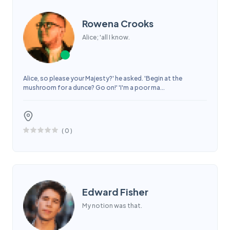
Rowena Crooks
Alice; 'all I know.
Alice, so please your Majesty?' he asked. 'Begin at the
mushroom for a dunce? Go on!' 'I'm a poor ma...
(
0
)
Edward Fisher
My notion was that.