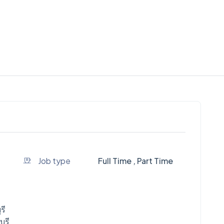
Job type
Full Time , Part Time
รี
ุรี