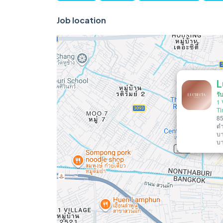
Job location
L
รั
1 
T
85
ตำ
บา
บา