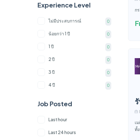
Experience Level
พนักงานตอบออนไลน์
0
กร
ไม่มีประสบการณ์
เจ้าหน้าที่ฝ่ายบุคคล
F
0
0
น้อยกว่า 1 ปี
พนักงานทำความสะอาด
0
0
1 ปี
วิสัญญีแพทย์
0
0
2 ปี
ช่างภาพ/วีดีโอ/ตัดต่อคลิป
0
0
3 ปี
นักกายภาพบำบัด
0
0
4 ปี
0
5 ปี
0
ร
Job Posted
6 ปี
0
Last hour
เม
7 ปี
0
ทั้
Last 24 hours
8 ปี
0