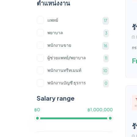
ตำแหน่งงาน
แพทย์
17
ร
พยาบาล
3
พนักงานขาย
16
กร
ผู้ช่วยแพทย์/พยาบาล
11
F
พนักงานทรีทเมนท์
10
พนักงานบัญชี ธุรการ
0
พนักงานต้อนรับ
7
Salary range
เจ้าหน้าที่การตลาด
3
฿0
฿1,000,000
กราฟฟิกดีไซด์
0
ร
ผู้จัดการ
5